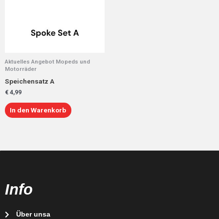
Aktuelles Angebot Mopeds und
Motorräder
Speichensatz A
€
4,99
In den Warenkorb
Info
Über unsa