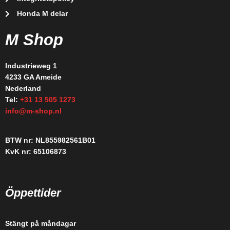
Honda M delar
M Shop
Industrieweg 1
4233 GA Ameide
Nederland
Tel:
+31 13 505 1273
info@m-shop.nl
BTW nr: NL855982561B01
KvK nr: 65106873
Öppettider
Stängt på måndagar