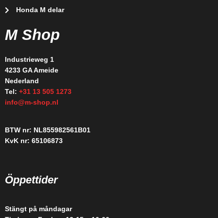
Honda M delar
M Shop
Industrieweg 1
4233 GA Ameide
Nederland
Tel:
+31 13 505 1273
info@m-shop.nl
BTW nr: NL855982561B01
KvK nr: 65106873
Öppettider
Stängt på måndagar