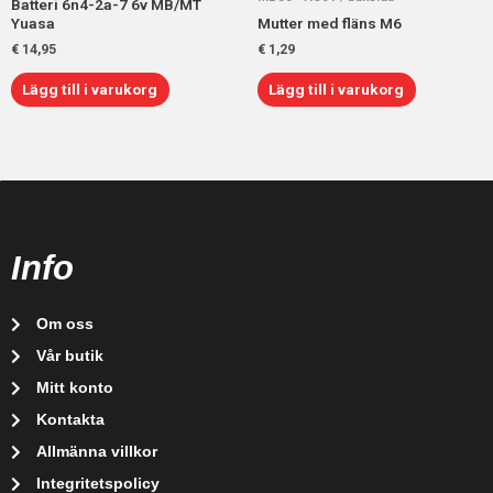
Batteri 6n4-2a-7 6v MB/MT
Yuasa
Mutter med fläns M6
€
14,95
€
1,29
Lägg till i varukorg
Lägg till i varukorg
Info
Om oss
Vår butik
Mitt konto
Kontakta
Allmänna villkor
Integritetspolicy