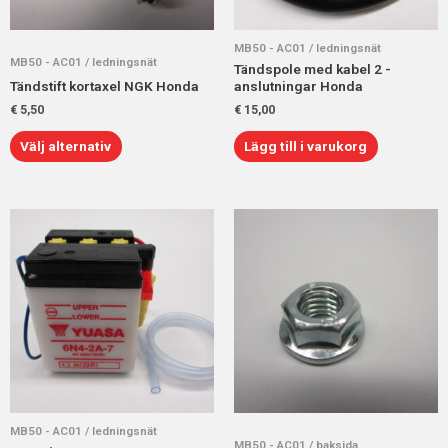
alternativen
kan
MB50 - AC01 / ledningsnät
väljas
MB50 - AC01 / ledningsnät
Tändspole med kabel 2 -
på
Tändstift kortaxel NGK Honda
anslutningar Honda
produktsidan
€
5,50
€
15,00
Välj alternativ
Lägg till i varukorg
MB50 - AC01 / ledningsnät
MB50 - AC01 / baksida