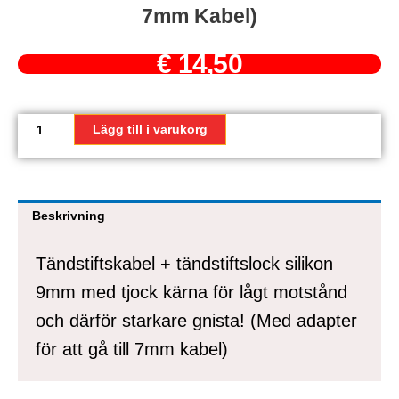
7mm Kabel)
€
14,50
Tändstiftskabel
+
Lägg till i varukorg
tändstiftslock
silikon
9mm
med
Beskrivning
tjock
kärna
Tändstiftskabel + tändstiftslock silikon
för
lågt
9mm med tjock kärna för lågt motstånd
motstånd
och därför starkare gnista! (Med adapter
och
därför
för att gå till 7mm kabel)
starkare
gnista!