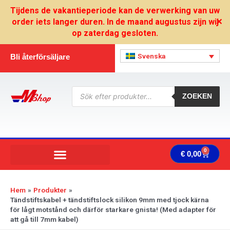
Hoppa
Tijdens de vakantieperiode kan de verwerking van uw
till
order iets langer duren. In de maand augustus zijn wij
✕
innehåll
op zaterdag gesloten.
Svenska
Bli återförsäljare
Produktsökning
ZOEKEN
0
Varuk
€
0,00
Hem
Produkter
Tändstiftskabel + tändstiftslock silikon 9mm med tjock kärna
för lågt motstånd och därför starkare gnista! (Med adapter för
att gå till 7mm kabel)