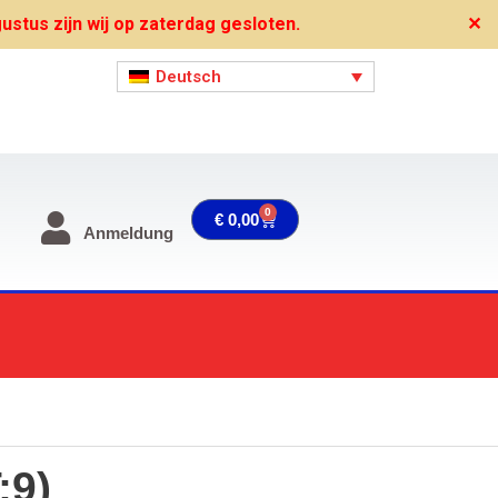
stus zijn wij op zaterdag gesloten.
✕
Deutsch
0
Warenkorb
€
0,00
Anmeldung
:9)