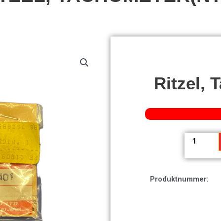
Ritzel, 
Ritzel,
Tachomete
Menge
Produktnummer: