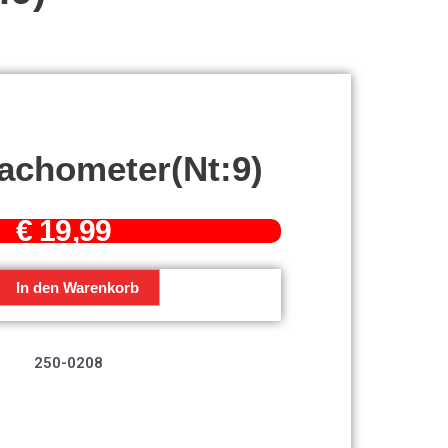
Tachometer(nt:9)
€
19,99
In den Warenkorb
r(nt:9)
250-0208