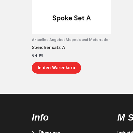
Aktuelles Angebot Mopeds und Motorräder
Speichensatz A
€
4,99
In den Warenkorb
Info
M 
Über unsa
Industr