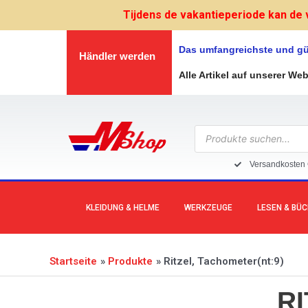
Zum
Tijdens de vakantieperiode kan de 
Inhalt
springen
Das umfangreichste und gü
Händler werden
Alle Artikel auf unserer We
Products
search
Versandkosten 
KLEIDUNG & HELME
WERKZEUGE
LESEN & BÜ
Startseite
Produkte
Ritzel, Tachometer(nt:9)
RI