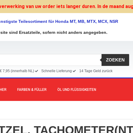
verwerking van uw order iets langer duren. In de maand augu
nstigste Teilesortiment für Honda MT, MB, MTX, MCX, NSR
bsite sind Ersatzteile, sofern nicht anders angegeben.
ZOEKEN
€ 7,95 (innerhalb NL)
Schnelle Lieferung
14 Tage Geld zurück
CHER
FARBEN & FÜLLER
ÖL UND FLÜSSIGKEITEN
TZEL, TACHOMETER(NT