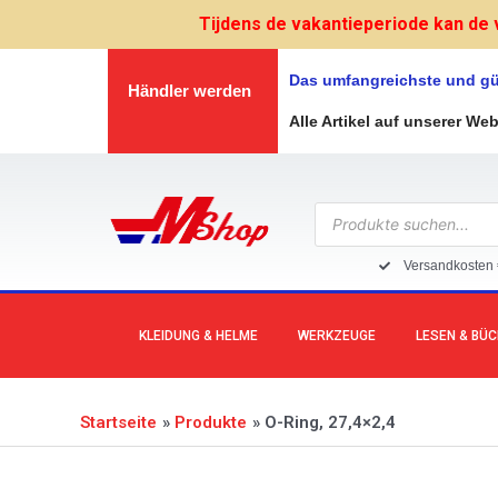
Zum
Tijdens de vakantieperiode kan de 
Inhalt
springen
Das umfangreichste und gü
Händler werden
Alle Artikel auf unserer We
Products
search
Versandkosten 
KLEIDUNG & HELME
WERKZEUGE
LESEN & BÜ
Startseite
Produkte
O-Ring, 27,4×2,4