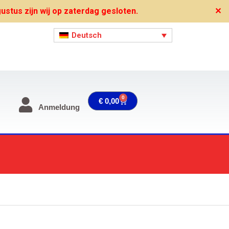
stus zijn wij op zaterdag gesloten.
✕
Deutsch
0
Warenkorb
€
0,00
Anmeldung