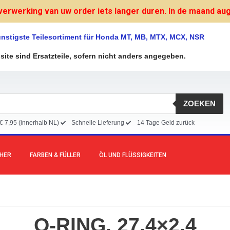
verwerking van uw order iets langer duren. In de maand augu
nstigste Teilesortiment für Honda MT, MB, MTX, MCX, NSR
bsite sind Ersatzteile, sofern nicht anders angegeben.
ZOEKEN
€ 7,95 (innerhalb NL)
Schnelle Lieferung
14 Tage Geld zurück
CHER
FARBEN & FÜLLER
ÖL UND FLÜSSIGKEITEN
O-RING, 27,4×2,4