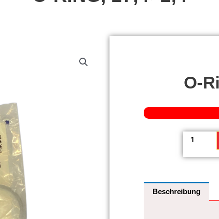
O-Ri
O-
Ring,
27,4x2,4
Menge
Beschreibung