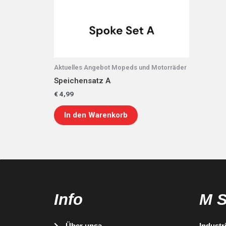
Aktuelles Angebot Mopeds und Motorräder
Speichensatz A
€
4,99
In den Warenkorb
Info
M 
Über unsa
Industr