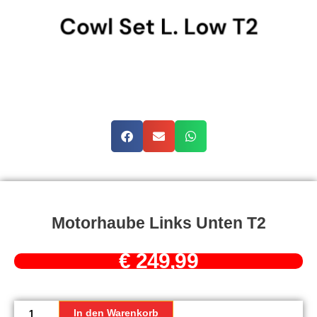
Motorhaube Links Unten T2
€
249,99
Motorhaube
links
In den Warenkorb