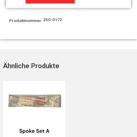
unten
T2
Menge
250-0172
Produktnummer:
Ähnliche Produkte