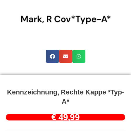
Kennzeichnung, Rechte Kappe *Typ-
A*
€
49,99