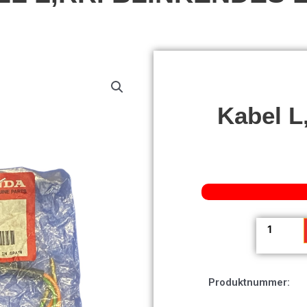
Kabel L
Kabel
L,RR.
Blinkende
Licht
Produktnummer:
Menge