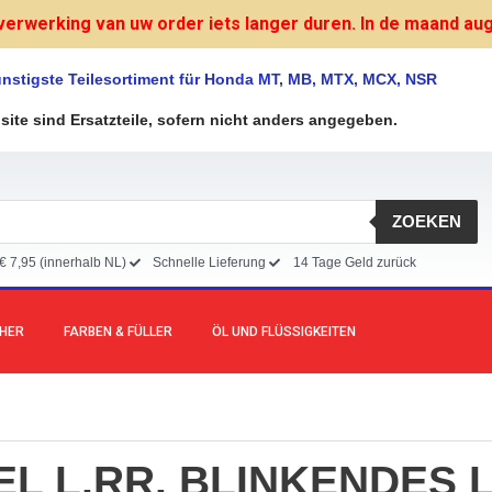
verwerking van uw order iets langer duren. In de maand augu
nstigste Teilesortiment für Honda MT, MB, MTX, MCX, NSR
bsite sind Ersatzteile, sofern nicht anders angegeben.
ZOEKEN
€ 7,95 (innerhalb NL)
Schnelle Lieferung
14 Tage Geld zurück
CHER
FARBEN & FÜLLER
ÖL UND FLÜSSIGKEITEN
L L,RR. BLINKENDES 