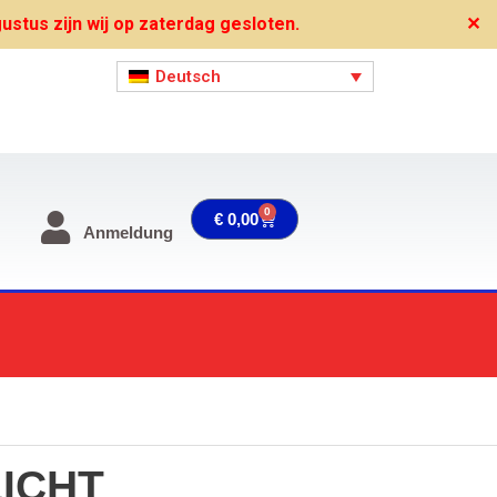
stus zijn wij op zaterdag gesloten.
✕
Deutsch
0
Warenkorb
€
0,00
Anmeldung
LICHT