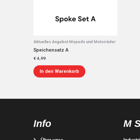
Aktuelles Angebot Mopeds und Motorräder
Speichensatz A
€
4,99
In den Warenkorb
Info
M 
Über unsa
Industr