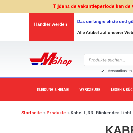
Zum
Tijdens de vakantieperiode kan de 
Inhalt
springen
Das umfangreichste und gü
Händler werden
Alle Artikel auf unserer We
Products
search
Versandkosten 
KLEIDUNG & HELME
WERKZEUGE
LESEN & BÜ
Startseite
Produkte
Kabel L,RR. Blinkendes Licht
KABE