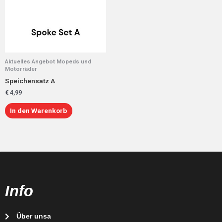
Aktuelles Angebot Mopeds und
Motorräder
Speichensatz A
€
4,99
In den Warenkorb
Info
Über unsa