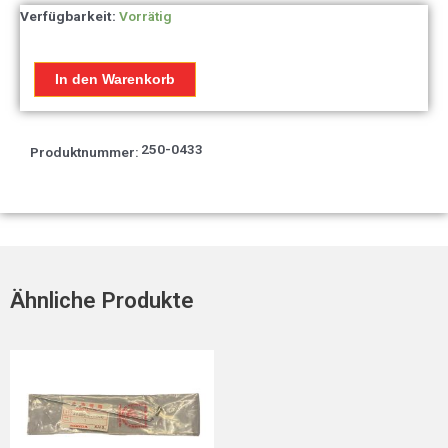
Verfügbarkeit:
Vorrätig
Bremssattel
Honda
MB
In den Warenkorb
Menge
250-0433
Produktnummer:
Ähnliche Produkte