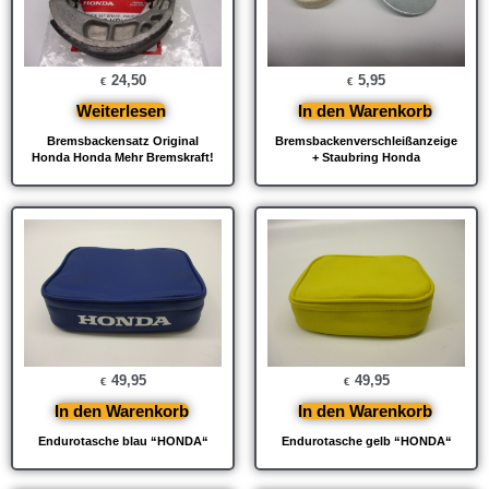
24,50
5,95
€
€
Weiterlesen
In den Warenkorb
Bremsbackensatz Original
Bremsbackenverschleißanzeige
Honda Honda Mehr Bremskraft!
+ Staubring Honda
49,95
49,95
€
€
In den Warenkorb
In den Warenkorb
Endurotasche blau “HONDA“
Endurotasche gelb “HONDA“