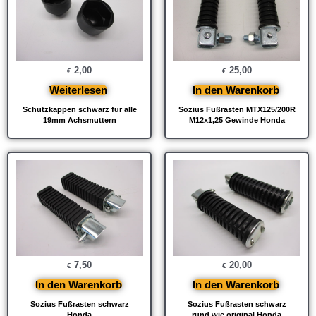
2,00
25,00
€
€
Weiterlesen
In den Warenkorb
Schutzkappen schwarz für alle
Sozius Fußrasten MTX125/200R
19mm Achsmuttern
M12x1,25 Gewinde Honda
7,50
20,00
€
€
In den Warenkorb
In den Warenkorb
Sozius Fußrasten schwarz
Sozius Fußrasten schwarz
Honda
rund wie original Honda