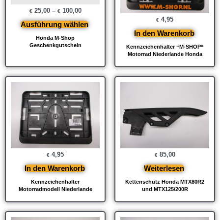
25,00
–
100,00
€
€
4,95
€
Ausführung wählen
In den Warenkorb
Honda M-Shop
Geschenkgutschein
Kennzeichenhalter “M-SHOP“
Motorrad Niederlande Honda
4,95
85,00
€
€
In den Warenkorb
Weiterlesen
Kennzeichenhalter
Kettenschutz Honda MTX80R2
Motorradmodell Niederlande
und MTX125/200R