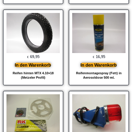
69,95
16,95
€
€
In den Warenkorb
In den Warenkorb
Reifen hinten MTX 4.10×18
Reifenmontagespray (Fett) in
(Metzeler Profil)
Aerosoldose 500 ml.