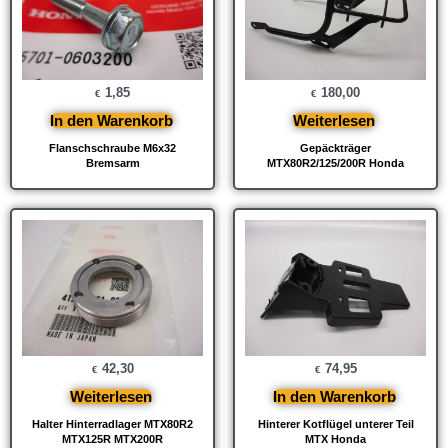
1,85
180,00
€
€
In den Warenkorb
Weiterlesen
Flanschschraube M6x32
Gepäckträger
Bremsarm
MTX80R2/125/200R Honda
42,30
74,95
€
€
Weiterlesen
In den Warenkorb
Halter Hinterradlager MTX80R2
Hinterer Kotflügel unterer Teil
MTX125R MTX200R
MTX Honda