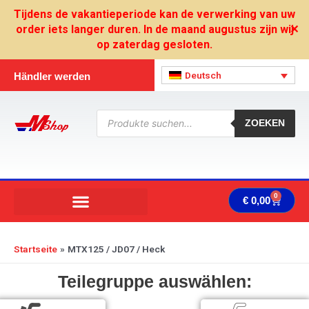
Zum
Tijdens de vakantieperiode kan de verwerking van uw
Inhalt
order iets langer duren. In de maand augustus zijn wij
✕
springen
op zaterdag gesloten.
Deutsch
Händler werden
Products
search
ZOEKEN
0
Ware
€
0,00
Startseite
MTX125 / JD07 / Heck
Teilegruppe auswählen: