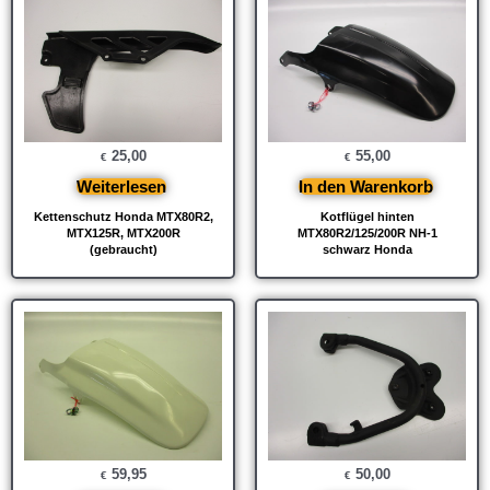
25,00
55,00
€
€
Weiterlesen
In den Warenkorb
Kettenschutz Honda MTX80R2,
Kotflügel hinten
MTX125R, MTX200R
MTX80R2/125/200R NH-1
(gebraucht)
schwarz Honda
59,95
50,00
€
€