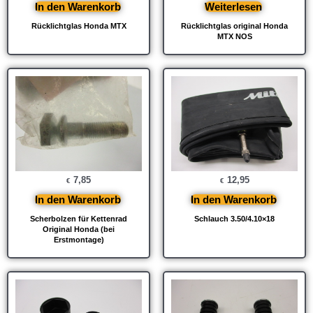
In den Warenkorb
Weiterlesen
Rücklichtglas Honda MTX
Rücklichtglas original Honda
MTX NOS
7,85
12,95
€
€
In den Warenkorb
In den Warenkorb
Scherbolzen für Kettenrad
Schlauch 3.50/4.10×18
Original Honda (bei
Erstmontage)