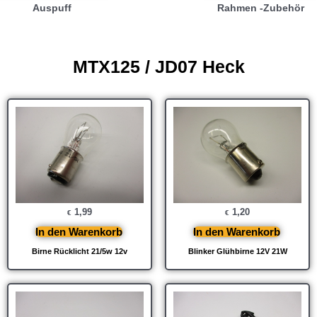
Auspuff
Rahmen -Zubehör
MTX125 / JD07 Heck
1,99
1,20
€
€
In den Warenkorb
In den Warenkorb
Birne Rücklicht 21/5w 12v
Blinker Glühbirne 12V 21W