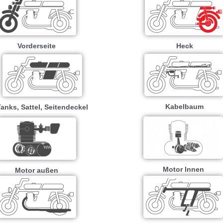
Vorderseite
Heck
Kabelbaum
anks, Sattel, Seitendeckel
Motor Innen
Motor außen