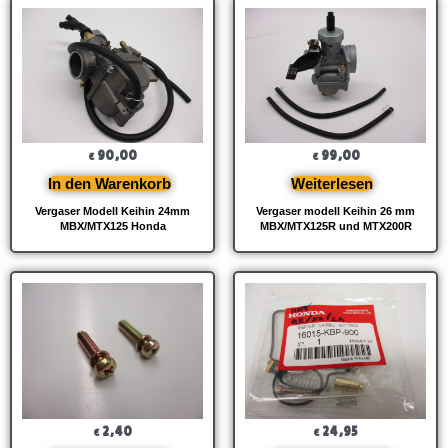
90,00
99,00
€
€
In den Warenkorb
Weiterlesen
Vergaser Modell Keihin 24mm
Vergaser modell Keihin 26 mm
MBX/MTX125 Honda
MBX/MTX125R und MTX200R
2,40
24,95
€
€