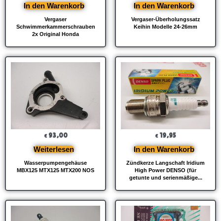
In den Warenkorb
In den Warenkorb
Vergaser
Vergaser-Überholungssatz
Schwimmerkammerschrauben
Keihin Modelle 24-26mm
2x Original Honda
93,00
19,95
€
€
Weiterlesen
In den Warenkorb
Wasserpumpengehäuse
Zündkerze Langschaft Iridium
MBX125 MTX125 MTX200 NOS
High Power DENSO (für
getunte und serienmäßige...