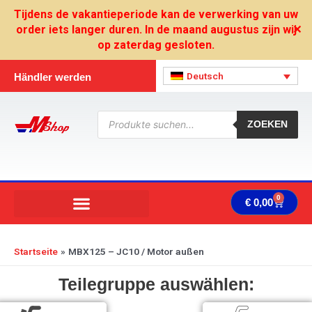
Zum
Tijdens de vakantieperiode kan de verwerking van uw
Inhalt
order iets langer duren. In de maand augustus zijn wij
✕
springen
op zaterdag gesloten.
Deutsch
Händler werden
Products
search
ZOEKEN
0
Ware
€
0,00
Startseite
MBX125 – JC10 / Motor außen
Teilegruppe auswählen: