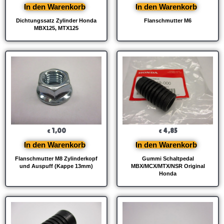
In den Warenkorb
In den Warenkorb
Dichtungssatz Zylinder Honda
Flanschmutter M6
MBX125, MTX125
1,00
4,85
€
€
In den Warenkorb
In den Warenkorb
Flanschmutter M8 Zylinderkopf
Gummi Schaltpedal
und Auspuff (Kappe 13mm)
MBX/MCX/MTX/NSR Original
Honda