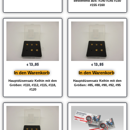
bestehend aus: #140 #145 #150
#155 #160
13,95
13,95
€
€
In den Warenkorb
In den Warenkorb
Hauptdüsensatz Keihin mit den
Hauptdüsensatz Keihin mit den
Größen: #110, #112, #115, #118,
Größen: #85, #88, #90, #92, #95
#120