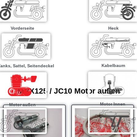
Vorderseite
Heck
Kabelbaum
anks, Sattel, Seitendeckel
MBX125 / JC10 Motor außen
Motor Innen
Motor außen