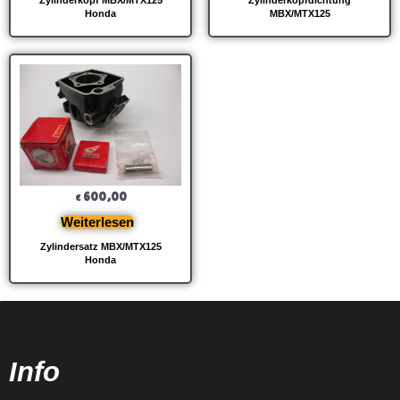
Zylinderkopf MBX/MTX125
Zylinderkopfdichtung
Honda
MBX/MTX125
600,00
€
Weiterlesen
Zylindersatz MBX/MTX125
Honda
Info