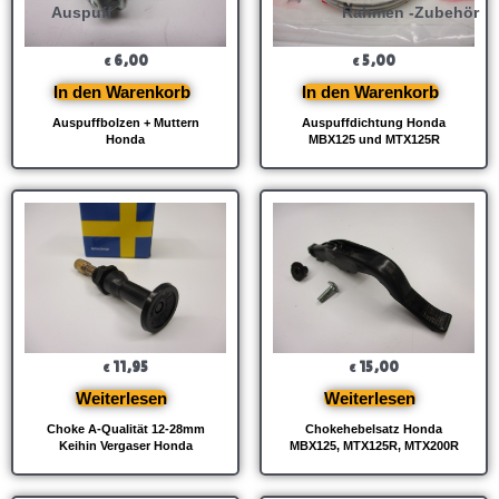
Auspuff
Rahmen -Zubehör
6,00
5,00
€
€
In den Warenkorb
In den Warenkorb
Auspuffbolzen + Muttern
Auspuffdichtung Honda
Honda
MBX125 und MTX125R
11,95
15,00
€
€
Weiterlesen
Weiterlesen
Choke A-Qualität 12-28mm
Chokehebelsatz Honda
Keihin Vergaser Honda
MBX125, MTX125R, MTX200R