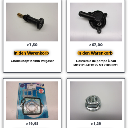
7,50
67,00
€
€
In den Warenkorb
In den Warenkorb
Chokeknopf Keihin Vergaser
Couvercle de pompe à eau
MBX125 MTX125 MTX200 NOS
19,95
1,29
€
€