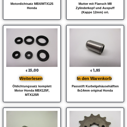
Motordichtsatz MBX/MTX125
Mutter mit Flansch M8
Honda
Zylinderkopf und Auspuff
(Kappe 12mm) ori.
25,00
1,95
€
€
Weiterlesen
In den Warenkorb
Öldichtungssatz komplett
Passstift Kurbelgehäusehälften
Motor Honda MBX125F,
8x14mm original Honda
MTX125R