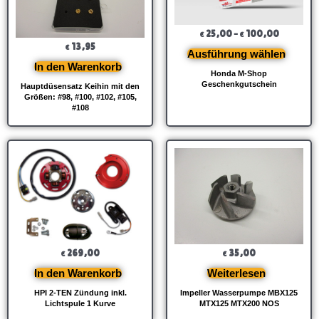
25,00
–
100,00
€
€
13,95
€
Ausführung wählen
In den Warenkorb
Honda M-Shop
Geschenkgutschein
Hauptdüsensatz Keihin mit den
Größen: #98, #100, #102, #105,
#108
269,00
35,00
€
€
In den Warenkorb
Weiterlesen
HPI 2-TEN Zündung inkl.
Impeller Wasserpumpe MBX125
Lichtspule 1 Kurve
MTX125 MTX200 NOS