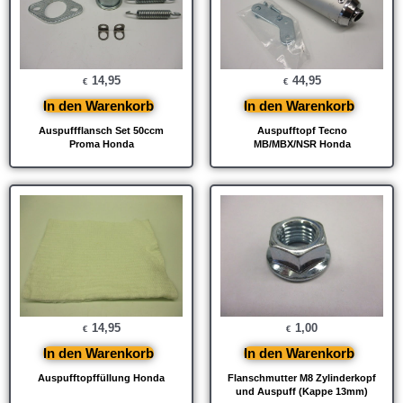
14,95
44,95
€
€
In den Warenkorb
In den Warenkorb
Auspuffflansch Set 50ccm
Auspufftopf Tecno
Proma Honda
MB/MBX/NSR Honda
14,95
1,00
€
€
In den Warenkorb
In den Warenkorb
Auspufftopffüllung Honda
Flanschmutter M8 Zylinderkopf
und Auspuff (Kappe 13mm)