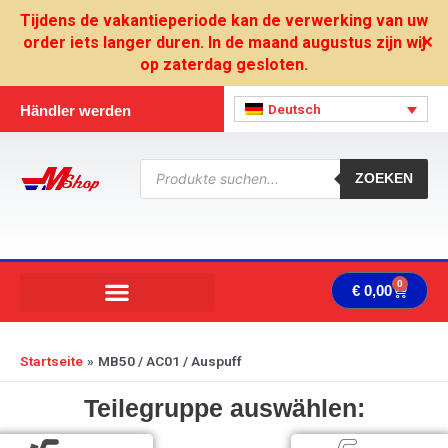
Zum
Tijdens de vakantieperiode kan de verwerking van uw
Inhalt
order iets langer duren. In de maand augustus zijn wij
✕
springen
op zaterdag gesloten.
Deutsch
Händler werden
Products
search
ZOEKEN
0
Ware
€
0,00
Startseite
MB50 / AC01 / Auspuff
Teilegruppe auswählen: