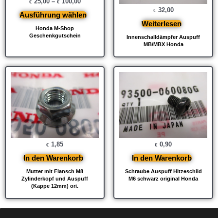
25,00
–
100,00
€
€
32,00
€
Ausführung wählen
Weiterlesen
Honda M-Shop
Geschenkgutschein
Innenschalldämpfer Auspuff
MB/MBX Honda
1,85
0,90
€
€
In den Warenkorb
In den Warenkorb
Mutter mit Flansch M8
Schraube Auspuff Hitzeschild
Zylinderkopf und Auspuff
M6 schwarz original Honda
(Kappe 12mm) ori.