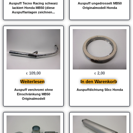
Auspuff Tecno Racing schwarz
Auspuff ungedrosselt MB50
lackiert Honda MB50 (diese
Originalmodell Honda
Auspuffanlagen zeichnen...
109,00
2,00
€
€
Weiterlesen
In den Warenkorb
Auspuff verchromt ohne
Auspuffdichtung 50cc Honda
Einschränkung MB50
Originalmodell